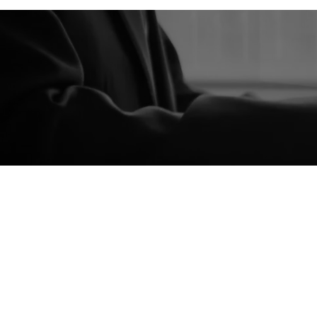
IT-PMO（
業務改革・管