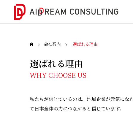
会社案内
選ばれる理由
選ばれる理由
WHY CHOOSE US
DX/I
DX/ITの
企業の課題を成長機会へ。
か？
私たちが信じているのは、地域企業が元気になれ
て日本全体の力につながると信じています。
SERVICE
DX/IT戦略