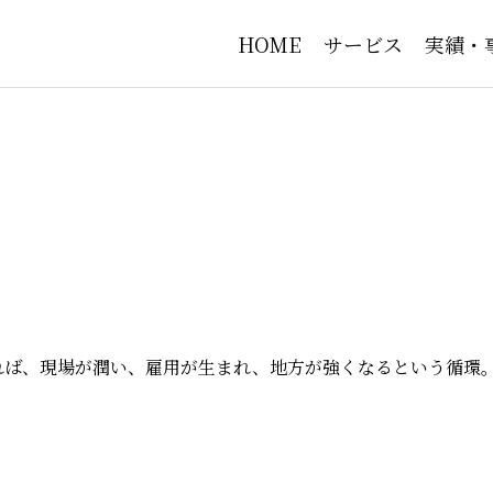
HOME
サービス
実績・
Tコンサルティング
ビジネスコンサル
課題を一緒に解決しません
実践型支援で未来を変えませ
ば、現場が潤い、雇用が生まれ、地方が強くなるという循環。
経営戦略・経営計画策定支援
・システム構想策定
新規事業創出支援