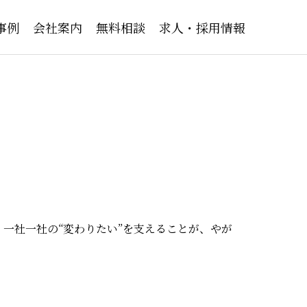
事例
会社案内
無料相談
求人・採用情報
ティング
人材育成
んか？
社内人材の潜在能力引き出しません
か？
一社一社の“変わりたい”を支えることが、やが
社内研修・セミナー講師派遣