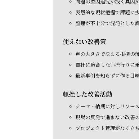
問題の原因追究が浅く真因
表層的な現状把握で課題に
整理が不十分で混沌とした
使えない改善策
声の大きさで決まる根拠の
自社に適合しない流行りに
最新事例を知らずに作る目
頓挫した改善活動
テーマ・納期に対しリソー
現場の反発で進まない改善
プロジェクト管理がなく立