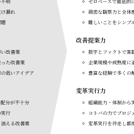
が不明
ゼロベースで徹底的
抜け漏れ
緻密な観察力と全体
課題
難しいことをシンプ
改善提案力
薄い改善策
数字とファクトで客
乗った改善策
企業規模や成熟度に
線の低いアイデア
豊富な経験で多くの
変革実行力
ス配分が不十分
組織能力・体制から
の実行
コトバの力でプロジ
ち消える改善案
変革実行を伴走し都