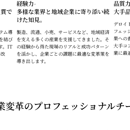
経験力-
品質力
通貫で
多様な業界と地域企業に寄り添い続
大手
けた知見。
デロイ
フェッ
テム導
製造、流通、小売、サービスなど、地域経済
果への
を結び
を支える多くの産業を支援してきました。そ
大手コ
。IT
の経験から得た現場のリアルと成功パターン
業に最
な改
を活かし、企業ごとの課題に最適な変革策を
導き出します。
業変革のプロフェッショナルチ