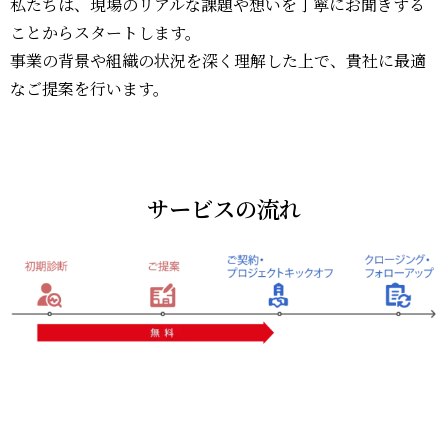
私たちは、現場のリアルな課題や想いを丁寧にお聞きする
ませ
せん
ことからスタートします。
ん
か？
事業の背景や組織の状況を深く理解した上で、貴社に最適
か？
社内
企業の
なご提案を行います。
研
課題を
経営
修・
DX/IT
戦
セミ
成長機
戦
略・
ナー
会へ。
略・
経営
講師
サービスの流れ
シス
計画
派遣
テム
策定
SERV
構想
支援
ICE
Micr
策定
osoft
新規
Copil
IT-
事業
otケ
PMO
創出
ース
（シ
支援
スタ
ステ
ディ
ム導
研修
入支