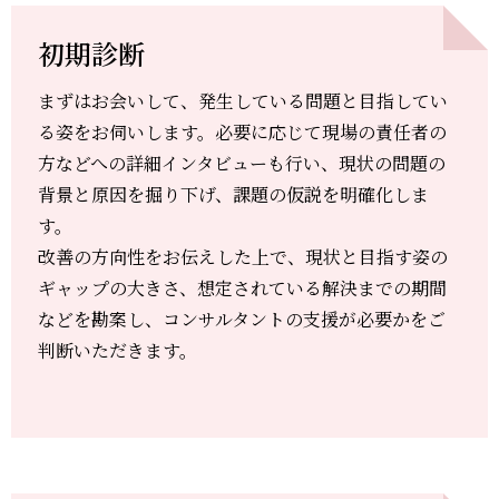
援）
生成
初期診断
AIを
業務
活用
まずはお会いして、発生している問題と目指してい
改
した
る姿をお伺いします。必要に応じて現場の責任者の
革・
新規
管理
事業
方などへの詳細インタビューも行い、現状の問題の
制度
開発
背景と原因を掘り下げ、課題の仮説を明確化しま
構築
研修
す。
改善の方向性をお伝えした上で、現状と目指す姿の
ギャップの大きさ、想定されている解決までの期間
などを勘案し、コンサルタントの支援が必要かをご
判断いただきます。