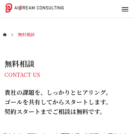
無料相談
DX/IT
ビジネ
人材育
無料相談
コンサ
スコン
成
ルティ
サルテ
CONTACT US
社内
ング
ィング
人材
貴社の課題を、しっかりとヒアリング。
の潜
DX/IT
実践
在能
ゴールを共有してからスタートします。
の課
型支
力引
契約スタートまでご相談は無料です。
題を
援で
き出
一緒
未来
しま
に解
を変
せん
決し
えま
か？