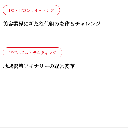
ませ
せん
DX・ITコンサルティング
ん
か？
か？
社内
美容業界に新たな仕組みを作るチャレンジ
企業の
研
課題を
経営
修・
DX/IT
戦
セミ
成長機
戦
略・
ナー
会へ。
略・
経営
講師
ビジネスコンサルティング
シス
計画
派遣
地域密着ワイナリーの経営変革
テム
策定
SERV
構想
支援
ICE
Micr
策定
osoft
新規
Copil
IT-
事業
otケ
PMO
創出
ース
（シ
支援
スタ
ステ
ディ
ム導
研修
入支