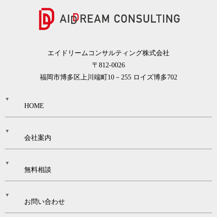
援）
生成
AIを
業務
活用
改
した
エイドリームコンサルティング株式会社
革・
新規
〒812-0026
管理
事業
福岡市博多区上川端町10－255 ロイズ博多702
制度
開発
構築
研修
HOME
会社案内
無料相談
お問い合わせ