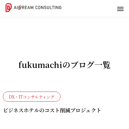
DX/IT
ビジネ
人材育
コンサ
スコン
成
fukumachiのブログ一覧
ルティ
サルテ
社内
ング
ィング
人材
の潜
DX/IT
実践
在能
DX・ITコンサルティング
の課
型支
力引
題を
援で
き出
ビジネスホテルのコスト削減プロジェクト
一緒
未来
しま
に解
を変
せん
決し
えま
か？