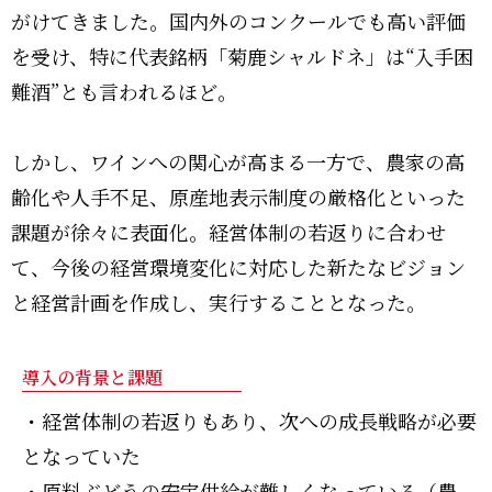
援）
がけてきました。国内外のコンクールでも高い評価
生成
を受け、特に代表銘柄「菊鹿シャルドネ」は“入手困
AIを
業務
活用
難酒”とも言われるほど。
改
した
革・
新規
管理
事業
しかし、ワインへの関心が高まる一方で、農家の高
制度
開発
齢化や人手不足、原産地表示制度の厳格化といった
構築
研修
課題が徐々に表面化。経営体制の若返りに合わせ
て、今後の経営環境変化に対応した新たなビジョン
と経営計画を作成し、実行することとなった。
導入の背景と課題
・経営体制の若返りもあり、次への成長戦略が必要
となっていた
・原料ぶどうの安定供給が難しくなっている（農