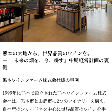
ませ
せん
ん
か？
か？
社内
企業の
研
課題を
経営
修・
DX/IT
戦
セミ
成長機
戦
略・
ナー
会へ。
略・
経営
講師
シス
計画
派遣
熊本の大地から、世界品質のワインを。
テム
策定
― 「未来の畑を、今、耕す」中期経営計画の裏
SERV
構想
支援
ICE
側
Micr
策定
osoft
新規
Copil
熊本ワインファーム株式会社様の事例
IT-
事業
otケ
PMO
創出
ース
1999年に熊本で設立された熊本ワインファーム株式
（シ
支援
スタ
ステ
ディ
会社は、熊本市と山鹿市に2つのワイナリーを構え、
ム導
研修
自社産のシャルドネを中心に世界品質のワインを手
入支