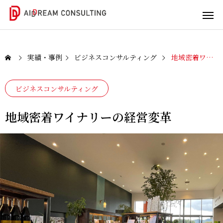
実績・事例
ビジネスコンサルティング
地域密着ワイナリーの経営変革
ビジネスコンサルティング
DX/IT
ビジネ
人材育
コンサ
スコン
成
地域密着ワイナリーの経営変革
ルティ
サルテ
社内
ング
ィング
人材
の潜
DX/IT
実践
在能
の課
型支
力引
題を
援で
き出
一緒
未来
しま
に解
を変
せん
決し
えま
か？