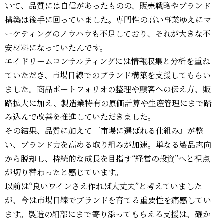
いて、品質には自信があったものの、販売戦略やブランド
構築は後手に回っていました。専門性の高い事業ゆえにマ
ーケティングのノウハウも不足しており、それが大きな不
安材料になっていたんです。
エイドリームコンサルティングには情報収集と分析を重ね
ていただき、市場目線でのブランド構築を支援してもらい
ました。商品ポートフォリオの整理や顧客への伝え方、販
路拡大に加え、製造業特有の原価計算や生産管理にまで踏
み込んで改善を推進していただきました。
その結果、品質に加えて『市場に選ばれる仕組み』が整
い、ブランド力を高める取り組みが加速。単なる製品志向
から脱却し、持続的な成長を目指す“経営の投資”へと視点
が切り替わったと感じています。
以前は“良いワインさえ作れば大丈夫”と考えていました
が、今は市場目線でブランドを育てる重要性を痛感してい
ます。製造の細部にまで寄り添ってもらえる支援は、確か