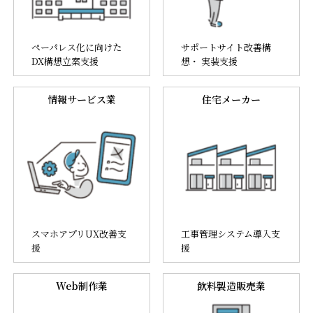
援）
生成
AIを
ペーパレス化に向けた
サポートサイト改善構
業務
活用
DX構想立案支援
想・ 実装支援
改
した
革・
新規
管理
事業
情報サービス業
住宅メーカー
制度
開発
構築
研修
スマホアプリUX改善支
工事管理システム導入支
援
援
Web制作業
飲料製造販売業