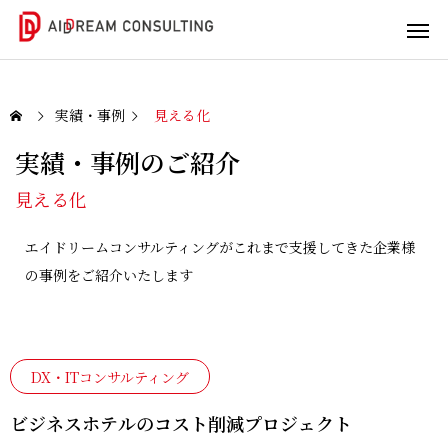
実績・事例
見える化
実績・事例のご紹介
DX/IT
ビジネ
人材育
見える化
コンサ
スコン
成
ルティ
サルテ
エイドリームコンサルティングがこれまで支援してきた企業様
社内
の事例をご紹介いたします
ング
ィング
人材
の潜
DX/IT
実践
在能
の課
型支
力引
題を
援で
き出
DX・ITコンサルティング
一緒
未来
しま
ビジネスホテルのコスト削減プロジェクト
に解
を変
せん
決し
えま
か？