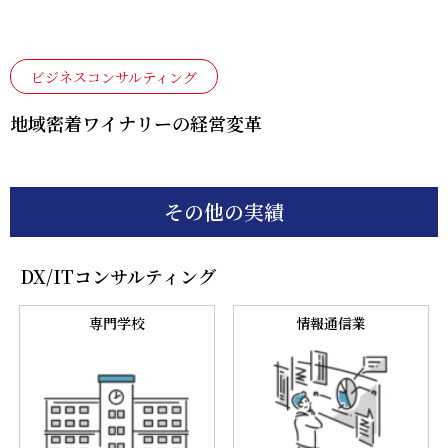
ませ
せん
ん
か？
か？
社内
ビジネスコンサルティング
企業の
研
課題を
経営
修・
地域密着ワイナリーの経営変革
DX/IT
戦
セミ
成長機
戦
略・
ナー
会へ。
略・
経営
講師
シス
計画
派遣
その他の実績
テム
策定
SERV
構想
支援
ICE
Micr
策定
DX/ITコンサルティング
osoft
新規
Copil
専門学校
情報通信業
IT-
事業
otケ
PMO
創出
ース
（シ
支援
スタ
ステ
ディ
ム導
研修
入支